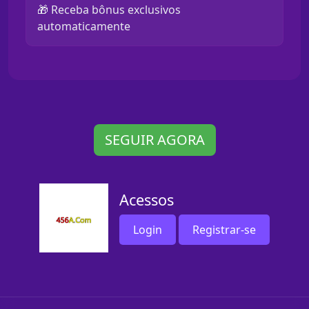
🎁 Receba bônus exclusivos
automaticamente
SEGUIR AGORA
Acessos
Login
Registrar-se