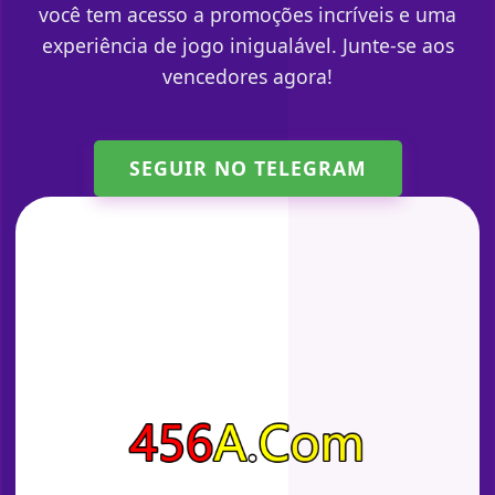
você tem acesso a promoções incríveis e uma
experiência de jogo inigualável. Junte-se aos
vencedores agora!
SEGUIR NO TELEGRAM