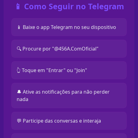
📱 Como Seguir no Telegram
📱 Baixe o app Telegram no seu dispositivo
🔍 Procure por "@456A.ComOficial"
👆 Toque em "Entrar" ou "Join"
🔔 Ative as notificações para não perder
nada
💬 Participe das conversas e interaja