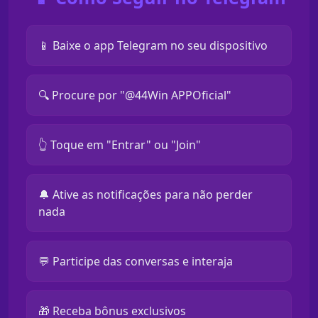
📱 Baixe o app Telegram no seu dispositivo
🔍 Procure por "@44Win APPOficial"
👆 Toque em "Entrar" ou "Join"
🔔 Ative as notificações para não perder
nada
💬 Participe das conversas e interaja
🎁 Receba bônus exclusivos