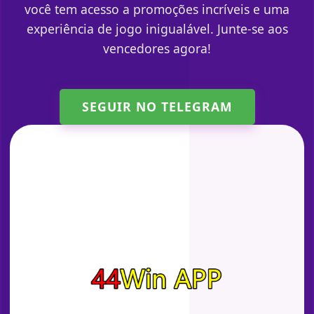
você tem acesso a promoções incríveis e uma
experiência de jogo inigualável. Junte-se aos
vencedores agora!
SEGUIR NO TELEGRAM