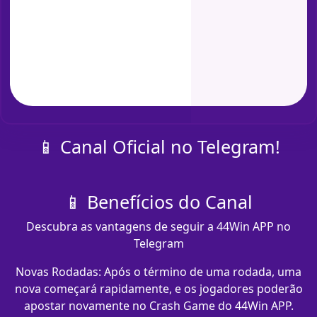
📱 Canal Oficial no Telegram!
📱 Benefícios do Canal
Descubra as vantagens de seguir a 44Win APP no
Telegram
Novas Rodadas: Após o término de uma rodada, uma
nova começará rapidamente, e os jogadores poderão
apostar novamente no Crash Game do 44Win APP.