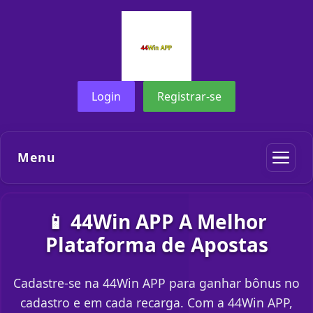
Login
Registrar-se
Menu
📱 44Win APP A Melhor
Plataforma de Apostas
Cadastre-se na 44Win APP para ganhar bônus no
cadastro e em cada recarga. Com a 44Win APP,