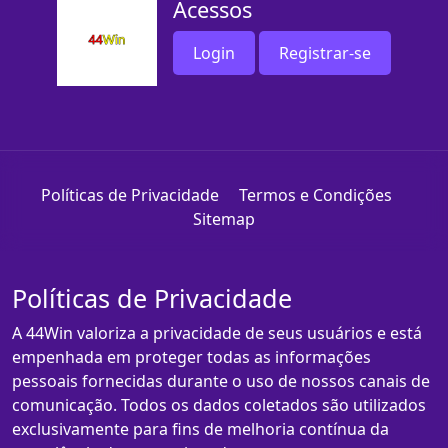
Acessos
Login
Registrar-se
Políticas de Privacidade
Termos e Condições
Sitemap
Políticas de Privacidade
A 44Win valoriza a privacidade de seus usuários e está
empenhada em proteger todas as informações
pessoais fornecidas durante o uso de nossos canais de
comunicação. Todos os dados coletados são utilizados
exclusivamente para fins de melhoria contínua da