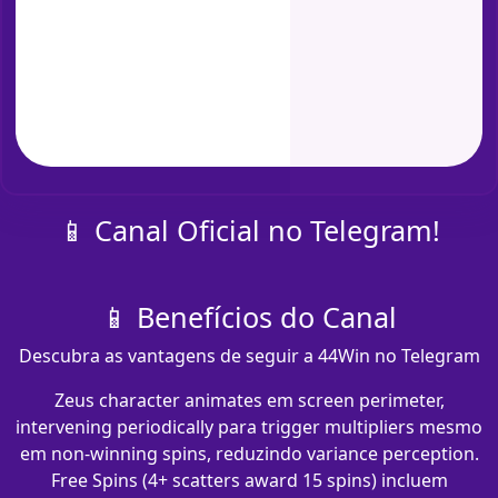
📱 Canal Oficial no Telegram!
📱 Benefícios do Canal
Descubra as vantagens de seguir a 44Win no Telegram
Zeus character animates em screen perimeter,
intervening periodically para trigger multipliers mesmo
em non-winning spins, reduzindo variance perception.
Free Spins (4+ scatters award 15 spins) incluem