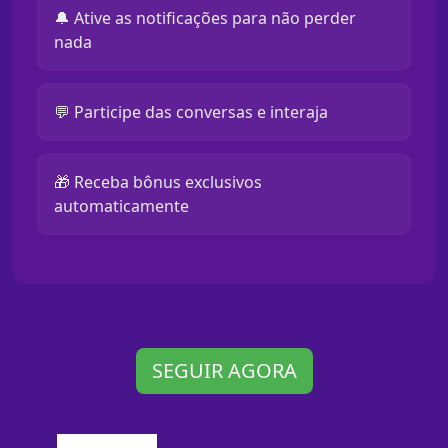
🔔 Ative as notificações para não perder
nada
💬 Participe das conversas e interaja
🎁 Receba bônus exclusivos
automaticamente
SEGUIR AGORA