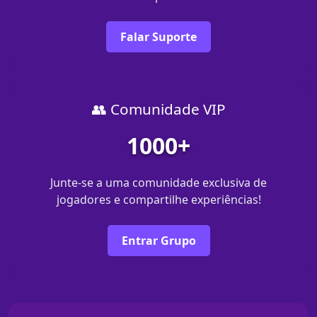
Falar Suporte
👥 Comunidade VIP
1000+
Junte-se a uma comunidade exclusiva de
jogadores e compartilhe experiências!
Entrar Grupo