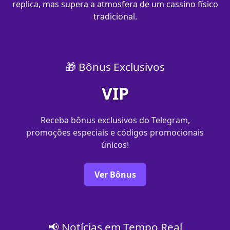
replica, mas supera a atmosfera de um cassino físico
tradicional.
🎁 Bônus Exclusivos
VIP
Receba bônus exclusivos do Telegram,
promoções especiais e códigos promocionais
únicos!
Ver Bônus
📢 Notícias em Tempo Real