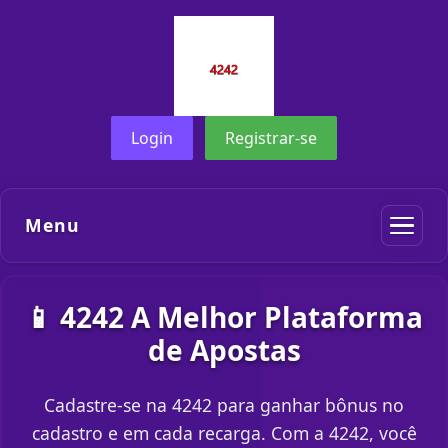
Login
Registrar-se
Menu
📱 4242 A Melhor Plataforma
de Apostas
Cadastre-se na 4242 para ganhar bônus no
cadastro e em cada recarga. Com a 4242, você