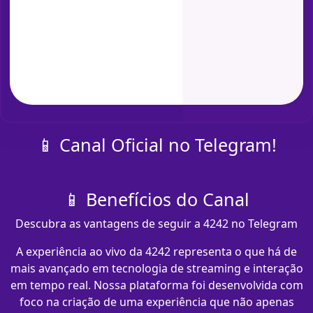
📱 Canal Oficial no Telegram!
📱 Benefícios do Canal
Descubra as vantagens de seguir a 4242 no Telegram
A experiência ao vivo da 4242 representa o que há de
mais avançado em tecnologia de streaming e interação
em tempo real. Nossa plataforma foi desenvolvida com
foco na criação de uma experiência que não apenas