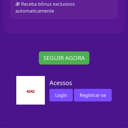
🎁 Receba bônus exclusivos
automaticamente
SEGUIR AGORA
Acessos
Login
Registrar-se