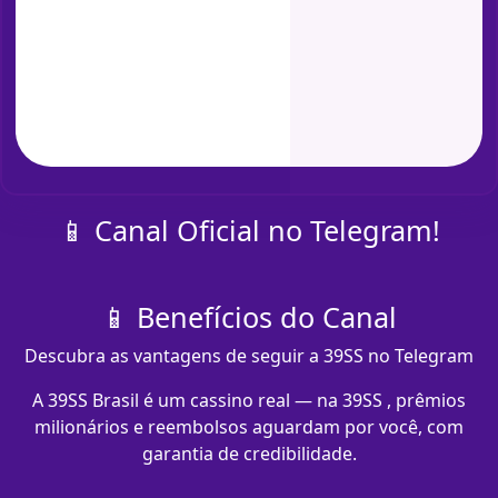
📱 Canal Oficial no Telegram!
📱 Benefícios do Canal
Descubra as vantagens de seguir a 39SS no Telegram
A 39SS Brasil é um cassino real — na 39SS , prêmios
milionários e reembolsos aguardam por você, com
garantia de credibilidade.