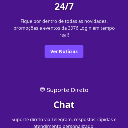
24/7
Fique por dentro de todas as novidades,
promoções e eventos da 3976 Login em tempo
real!
Ver Notícias
💬 Suporte Direto
Chat
Suporte direto via Telegram, respostas rápidas e
atendimento personalizado!