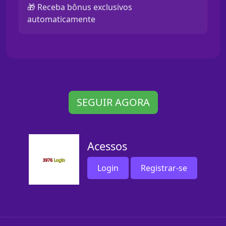
🎁 Receba bônus exclusivos
automaticamente
SEGUIR AGORA
Acessos
Login
Registrar-se