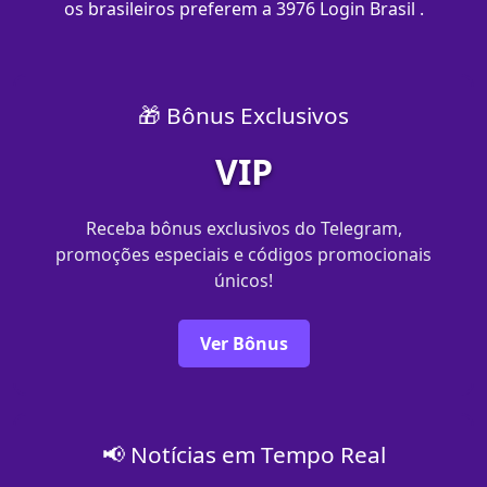
os brasileiros preferem a 3976 Login Brasil .
🎁 Bônus Exclusivos
VIP
Receba bônus exclusivos do Telegram,
promoções especiais e códigos promocionais
únicos!
Ver Bônus
📢 Notícias em Tempo Real