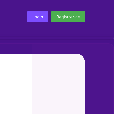
Login
Registrar-se