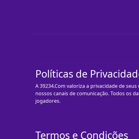
Políticas de Privacida
A 39234.Com valoriza a privacidade de seu
nossos canais de comunicação. Todos os dad
jogadores.
Termos e Condições