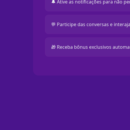
🔔 Ative as notificações para não p
💬 Participe das conversas e interaj
🎁 Receba bônus exclusivos autom