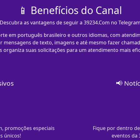
📱 Benefícios do Canal
Descubra as vantagens de seguir a 39234.Com no Telegra
orte em português brasileiro e outros idiomas, com atendim
nviar mensagens de texto, imagens e até mesmo fazer chama
ts organiza suas solicitações para um atendimento mais efic
sivos
📢 Notí
m, promoções especiais
Fique por dentro d
s únicos!
eventos da 