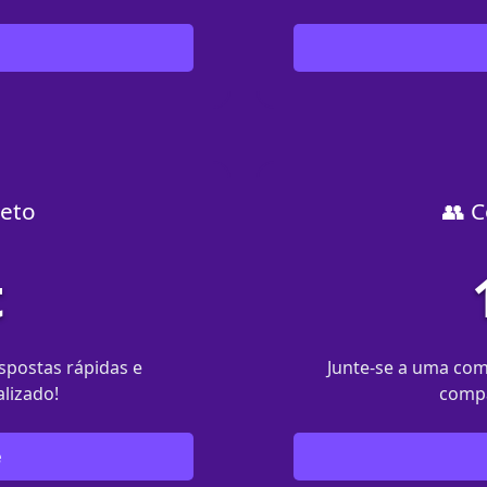
reto
👥 
t
espostas rápidas e
Junte-se a uma com
lizado!
compa
e