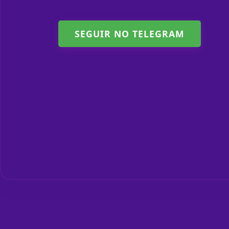
SEGUIR NO TELEGRAM