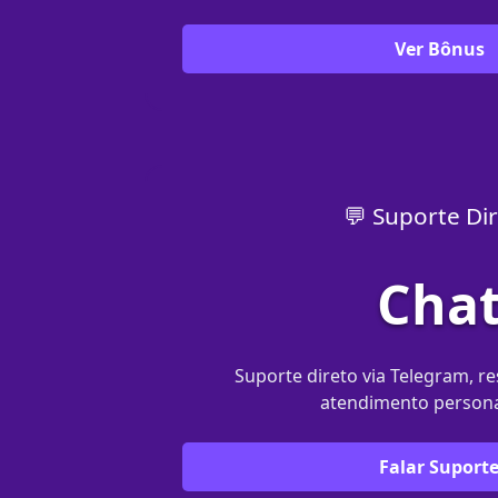
Ver Bônus
💬 Suporte Di
Cha
Suporte direto via Telegram, r
atendimento persona
Falar Suport