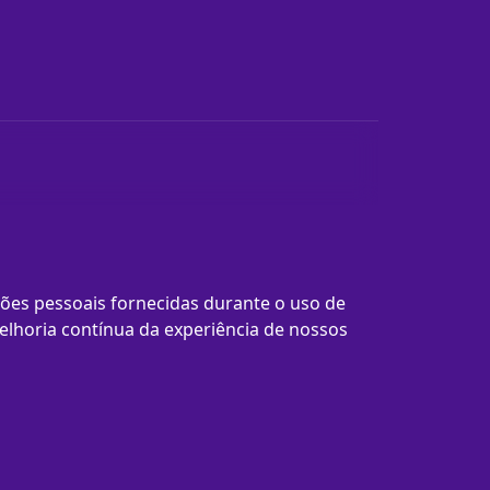
ões pessoais fornecidas durante o uso de
elhoria contínua da experiência de nossos