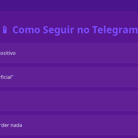
📱 Como Seguir no Telegram
ositivo
icial"
erder nada