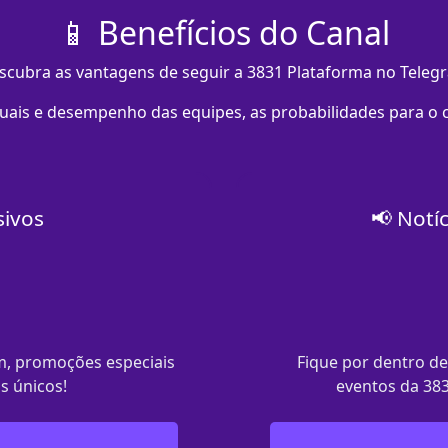
📱 Benefícios do Canal
scubra as vantagens de seguir a 3831 Plataforma no Teleg
uais e desempenho das equipes, as probabilidades para o c
sivos
📢 Notí
m, promoções especiais
Fique por dentro d
s únicos!
eventos da 38