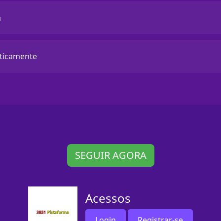
a
aticamente
SEGUIR AGORA
Acessos
Login
Registrar-se