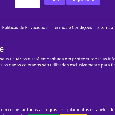
Políticas de Privacidade
Termos e Condições
Sitemap
de
e seus usuários e está empenhada em proteger todas as in
 os dados coletados são utilizados exclusivamente para fi
m respeitar todas as regras e regulamentos estabelecidos