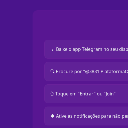
📱 Baixe o app Telegram no seu disp
🔍 Procure por "@3831 PlataformaOf
👆 Toque em "Entrar" ou "Join"
🔔 Ative as notificações para não p