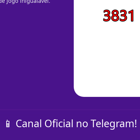
e jogo inigualável.
📱 Canal Oficial no Telegram!