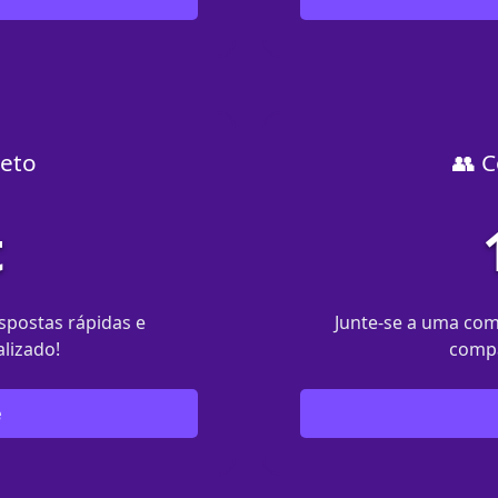
reto
👥 
t
espostas rápidas e
Junte-se a uma com
lizado!
compa
e