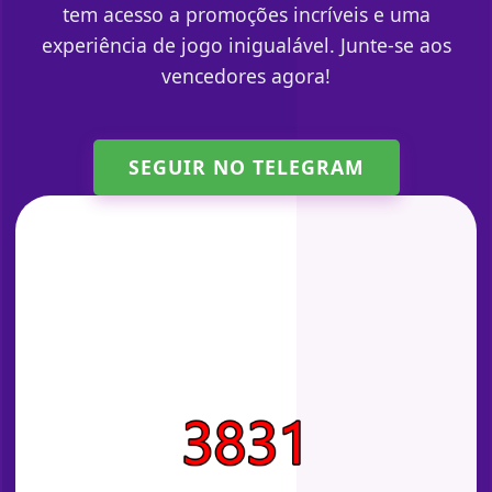
tem acesso a promoções incríveis e uma
experiência de jogo inigualável. Junte-se aos
vencedores agora!
SEGUIR NO TELEGRAM