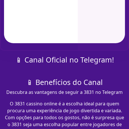
📱 Canal Oficial no Telegram!
📱 Benefícios do Canal
Descubra as vantagens de seguir a 3831 no Telegram
O 3831 cassino online é a escolha ideal para quem
procura uma experiência de jogo divertida e variada.
Com opções para todos os gostos, não é surpresa que
o 3831 seja uma escolha popular entre jogadores de