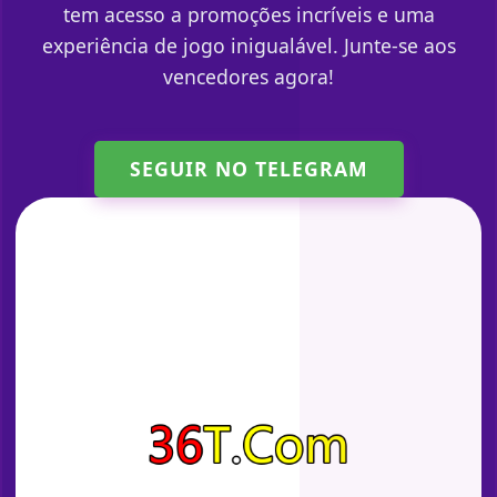
tem acesso a promoções incríveis e uma
experiência de jogo inigualável. Junte-se aos
vencedores agora!
SEGUIR NO TELEGRAM