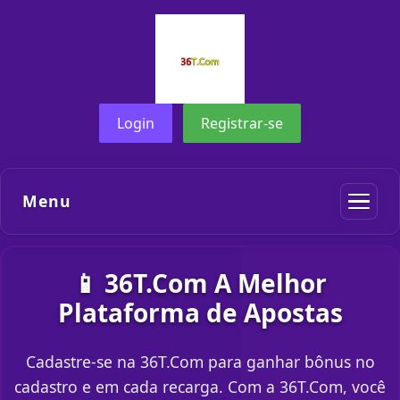
Login
Registrar-se
Menu
📱 36T.Com A Melhor
Plataforma de Apostas
Cadastre-se na 36T.Com para ganhar bônus no
cadastro e em cada recarga. Com a 36T.Com, você