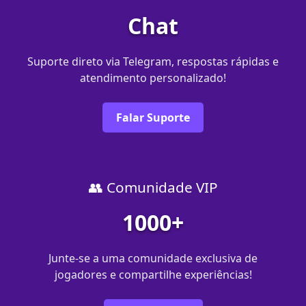
Chat
Suporte direto via Telegram, respostas rápidas e
atendimento personalizado!
Falar Suporte
👥 Comunidade VIP
1000+
Junte-se a uma comunidade exclusiva de
jogadores e compartilhe experiências!