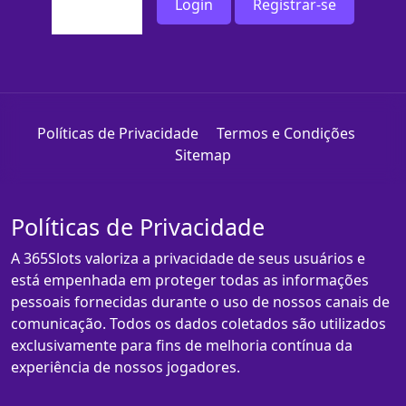
Login
Registrar-se
Políticas de Privacidade
Termos e Condições
Sitemap
Políticas de Privacidade
A 365Slots valoriza a privacidade de seus usuários e
está empenhada em proteger todas as informações
pessoais fornecidas durante o uso de nossos canais de
comunicação. Todos os dados coletados são utilizados
exclusivamente para fins de melhoria contínua da
experiência de nossos jogadores.