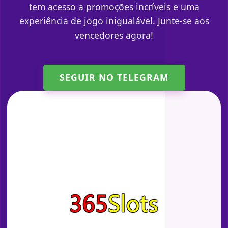
tem acesso a promoções incríveis e uma
experiência de jogo inigualável. Junte-se aos
vencedores agora!
SEGUIR NO TELEGRAM