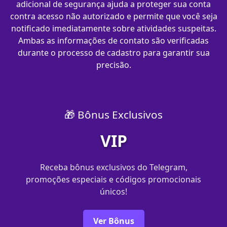
adicional de segurança ajuda a proteger sua conta
contra acesso não autorizado e permite que você seja
notificado imediatamente sobre atividades suspeitas.
Ambas as informações de contato são verificadas
durante o processo de cadastro para garantir sua
precisão.
🎁 Bônus Exclusivos
VIP
Receba bônus exclusivos do Telegram,
promoções especiais e códigos promocionais
únicos!
Ver Bônus