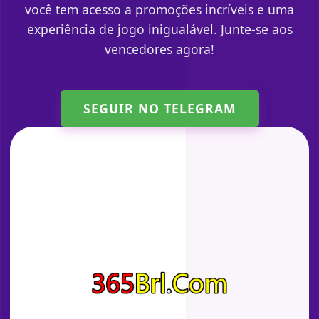
você tem acesso a promoções incríveis e uma
experiência de jogo inigualável. Junte-se aos
vencedores agora!
SEGUIR NO TELEGRAM