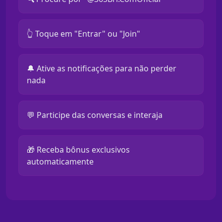
👆 Toque em "Entrar" ou "Join"
🔔 Ative as notificações para não perder
nada
💬 Participe das conversas e interaja
🎁 Receba bônus exclusivos
automaticamente