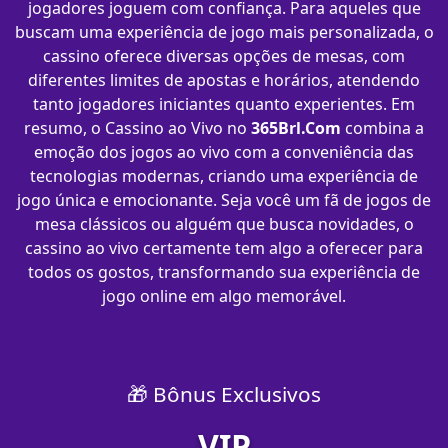
jogadores joguem com confiança. Para aqueles que
buscam uma experiência de jogo mais personalizada, o
cassino oferece diversas opções de mesas, com
diferentes limites de apostas e horários, atendendo
tanto jogadores iniciantes quanto experientes. Em
resumo, o Cassino ao Vivo no
365Brl.Com
combina a
emoção dos jogos ao vivo com a conveniência das
tecnologias modernas, criando uma experiência de
jogo única e emocionante. Seja você um fã de jogos de
mesa clássicos ou alguém que busca novidades, o
cassino ao vivo certamente tem algo a oferecer para
todos os gostos, transformando sua experiência de
jogo online em algo memorável.
🎁 Bônus Exclusivos
VIP