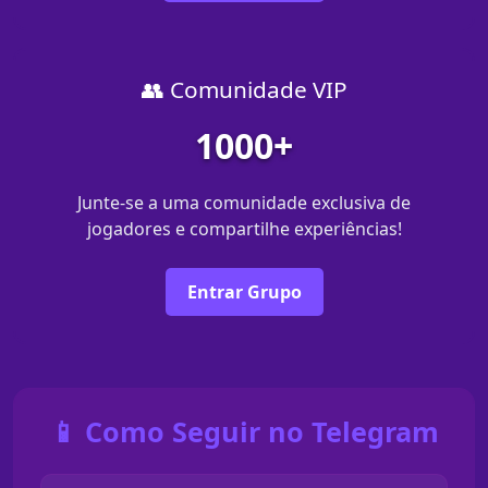
👥 Comunidade VIP
1000+
Junte-se a uma comunidade exclusiva de
jogadores e compartilhe experiências!
Entrar Grupo
📱 Como Seguir no Telegram