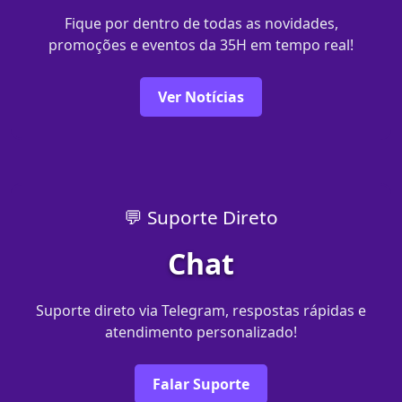
Fique por dentro de todas as novidades,
promoções e eventos da 35H em tempo real!
Ver Notícias
💬 Suporte Direto
Chat
Suporte direto via Telegram, respostas rápidas e
atendimento personalizado!
Falar Suporte