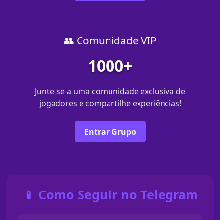
👥 Comunidade VIP
1000+
Junte-se a uma comunidade exclusiva de
jogadores e compartilhe experiências!
Entrar Grupo
📱 Como Seguir no Telegram