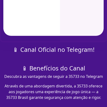
📱 Canal Oficial no Telegram!
📱 Benefícios do Canal
Descubra as vantagens de seguir a 35733 no Telegram
Através de uma abordagem divertida, a 35733 oferece
aos jogadores uma experiência de jogo única — a
35733 Brasil garante segurança com atenção e rigor.