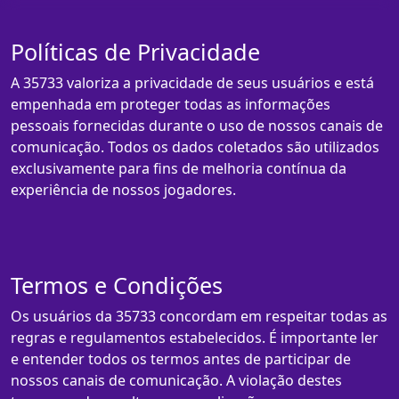
Políticas de Privacidade
A 35733 valoriza a privacidade de seus usuários e está
empenhada em proteger todas as informações
pessoais fornecidas durante o uso de nossos canais de
comunicação. Todos os dados coletados são utilizados
exclusivamente para fins de melhoria contínua da
experiência de nossos jogadores.
Termos e Condições
Os usuários da 35733 concordam em respeitar todas as
regras e regulamentos estabelecidos. É importante ler
e entender todos os termos antes de participar de
nossos canais de comunicação. A violação destes