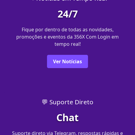
24/7
Fique por dentro de todas as novidades,
promoções e eventos da 356X Com Login em
tempo real!
Ver Notícias
💬 Suporte Direto
Chat
Suporte direto via Telegram, respostas rápidas e