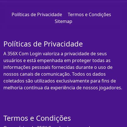
Políticas de Privacidade
Termos e Condições
Sitemap
Políticas de Privacidade
A 356X Com Login valoriza a privacidade de seus
usuários e está empenhada em proteger todas as
informações pessoais fornecidas durante o uso de
nossos canais de comunicação. Todos os dados
coletados são utilizados exclusivamente para fins de
melhoria contínua da experiência de nossos jogadores.
Termos e Condições