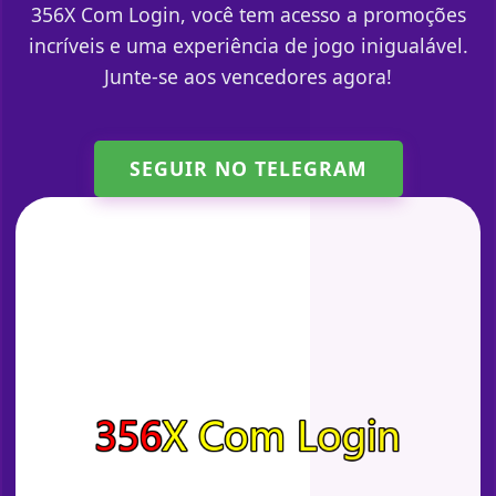
356X Com Login, você tem acesso a promoções
incríveis e uma experiência de jogo inigualável.
Junte-se aos vencedores agora!
SEGUIR NO TELEGRAM