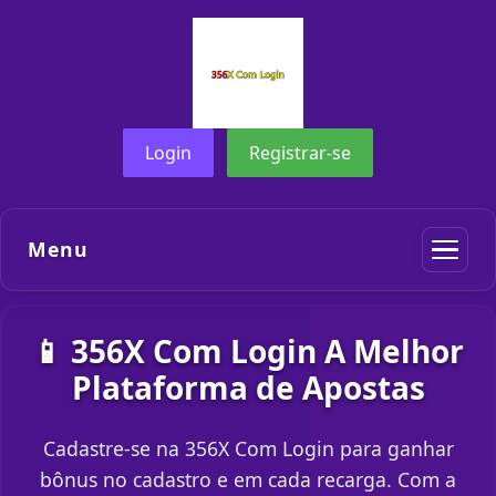
Login
Registrar-se
Menu
📱 356X Com Login A Melhor
Plataforma de Apostas
Cadastre-se na 356X Com Login para ganhar
bônus no cadastro e em cada recarga. Com a