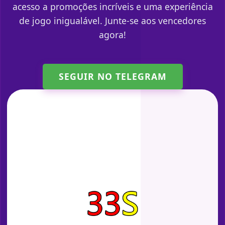
acesso a promoções incríveis e uma experiência
de jogo inigualável. Junte-se aos vencedores
agora!
SEGUIR NO TELEGRAM