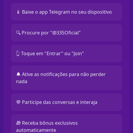
📱 Baixe o app Telegram no seu dispositivo
🔍 Procure por "@33SOficial"
👆 Toque em "Entrar" ou "Join"
🔔 Ative as notificações para não perder
nada
💬 Participe das conversas e interaja
🎁 Receba bônus exclusivos
automaticamente