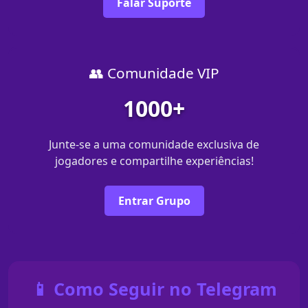
Falar Suporte
👥 Comunidade VIP
1000+
Junte-se a uma comunidade exclusiva de
jogadores e compartilhe experiências!
Entrar Grupo
📱 Como Seguir no Telegram