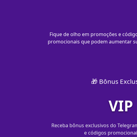
Fique de olho em promoções e código
promocionais que podem aumentar sua
🎁 Bônus Exclu
VIP
Receba bônus exclusivos do Telegra
e códigos promocionai