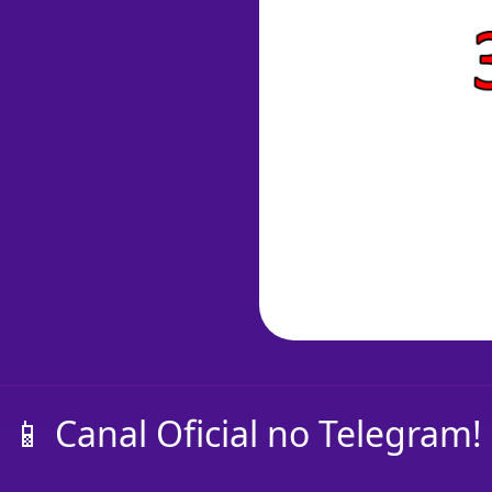
📱 Canal Oficial no Telegram!