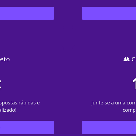
reto
👥 
t
espostas rápidas e
Junte-se a uma com
lizado!
compa
e