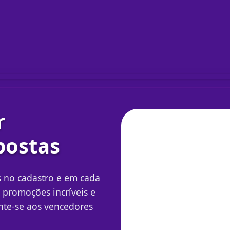
r
postas
s no cadastro e em cada
 promoções incríveis e
unte-se aos vencedores