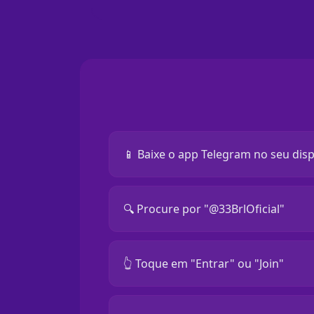
📱 Baixe o app Telegram no seu disp
🔍 Procure por "@33BrlOficial"
👆 Toque em "Entrar" ou "Join"