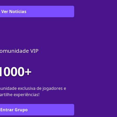
Ver Notícias
Comunidade VIP
1000+
unidade exclusiva de jogadores e
rtilhe experiências!
Entrar Grupo