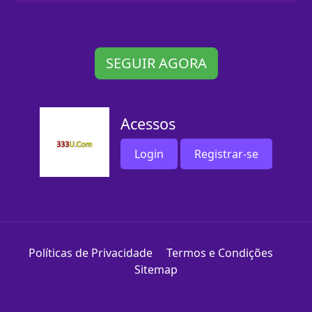
SEGUIR AGORA
Acessos
Login
Registrar-se
Políticas de Privacidade
Termos e Condições
Sitemap