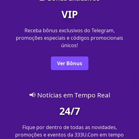
VIP
Receba bônus exclusivos do Telegram,
promoções especiais e códigos promocionais
únicos!
Ver Bônus
📢 Notícias em Tempo Real
24/7
Fique por dentro de todas as novidades,
promoções e eventos da 333U.Com em tempo