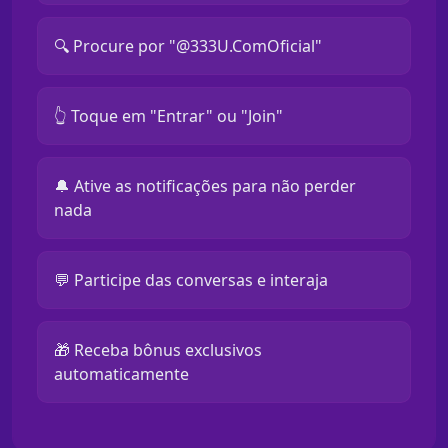
🔍 Procure por "@333U.ComOficial"
👆 Toque em "Entrar" ou "Join"
🔔 Ative as notificações para não perder
nada
💬 Participe das conversas e interaja
🎁 Receba bônus exclusivos
automaticamente