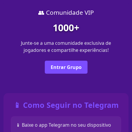
👥 Comunidade VIP
1000+
Junte-se a uma comunidade exclusiva de
jogadores e compartilhe experiências!
Entrar Grupo
📱 Como Seguir no Telegram
📱 Baixe o app Telegram no seu dispositivo