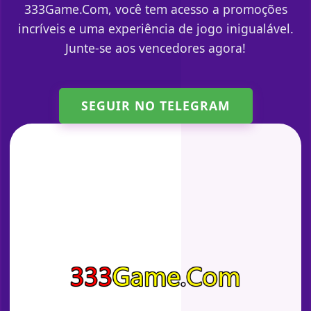
333Game.Com, você tem acesso a promoções
incríveis e uma experiência de jogo inigualável.
Junte-se aos vencedores agora!
SEGUIR NO TELEGRAM