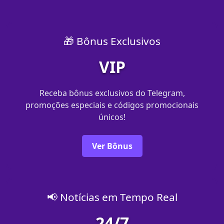
🎁 Bônus Exclusivos
VIP
Receba bônus exclusivos do Telegram,
promoções especiais e códigos promocionais
únicos!
Ver Bônus
📢 Notícias em Tempo Real
24/7