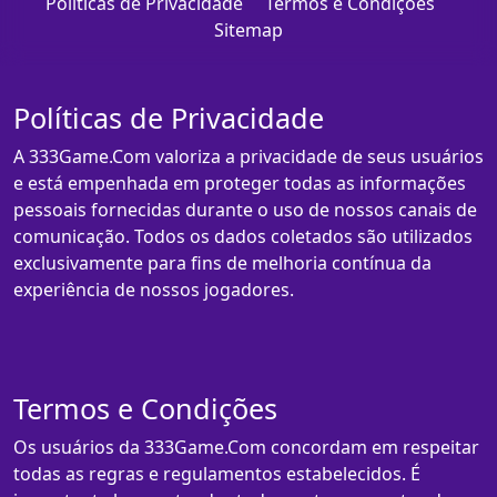
Políticas de Privacidade
Termos e Condições
Sitemap
Políticas de Privacidade
A 333Game.Com valoriza a privacidade de seus usuários
e está empenhada em proteger todas as informações
pessoais fornecidas durante o uso de nossos canais de
comunicação. Todos os dados coletados são utilizados
exclusivamente para fins de melhoria contínua da
experiência de nossos jogadores.
Termos e Condições
Os usuários da 333Game.Com concordam em respeitar
todas as regras e regulamentos estabelecidos. É