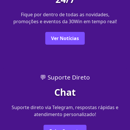
Fique por dentro de todas as novidades,
promoções e eventos da 30Win em tempo real!
Ver Notícias
💬 Suporte Direto
Chat
Suporte direto via Telegram, respostas rápidas e
atendimento personalizado!