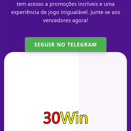
tem acesso a promoções incríveis e uma
experiência de jogo inigualável. Junte-se aos
vencedores agora!
SEGUIR NO TELEGRAM