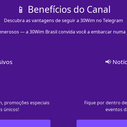
📱 Benefícios do Canal
Descubra as vantagens de seguir a 30Wim no Telegram
nerosos — a 30Wim Brasil convida você a embarcar numa 
sivos
📢 Notí
m, promoções especiais
Fique por dentro d
s únicos!
eventos d