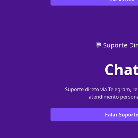
💬 Suporte Di
Cha
Suporte direto via Telegram, r
atendimento persona
Falar Suport