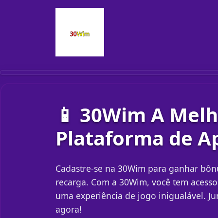
📱 30Wim A Melh
Plataforma de A
Cadastre-se na 30Wim para ganhar bôn
recarga. Com a 30Wim, você tem acesso 
uma experiência de jogo inigualável. J
agora!