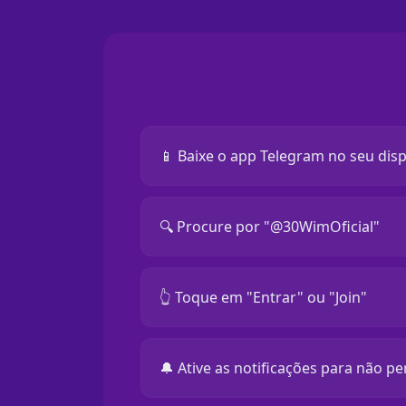
📱 Baixe o app Telegram no seu disp
🔍 Procure por "@30WimOficial"
👆 Toque em "Entrar" ou "Join"
🔔 Ative as notificações para não p