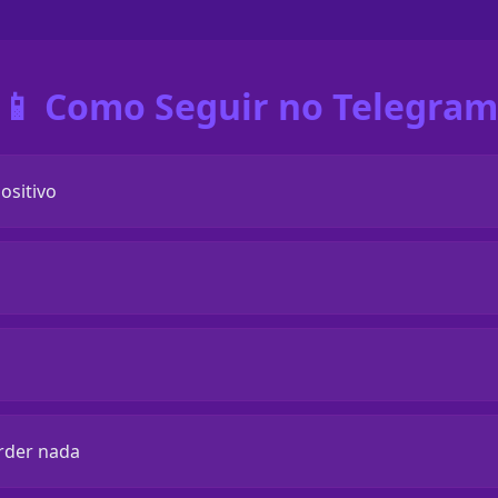
📱 Como Seguir no Telegram
ositivo
erder nada