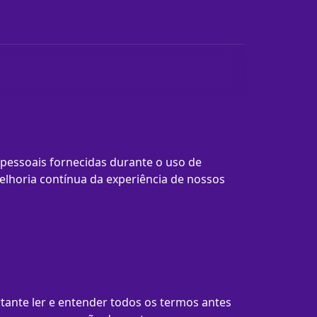
pessoais fornecidas durante o uso de
elhoria contínua da experiência de nossos
ante ler e entender todos os termos antes