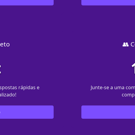
reto
👥 
t
espostas rápidas e
Junte-se a uma com
lizado!
compa
e