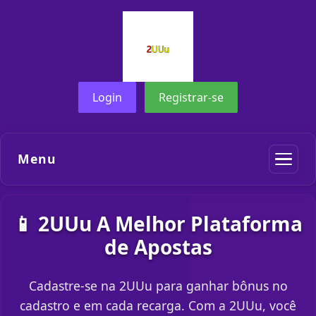
Login
Registrar-se
Menu
📱 2UUu A Melhor Plataforma
de Apostas
Cadastre-se na 2UUu para ganhar bônus no
cadastro e em cada recarga. Com a 2UUu, você