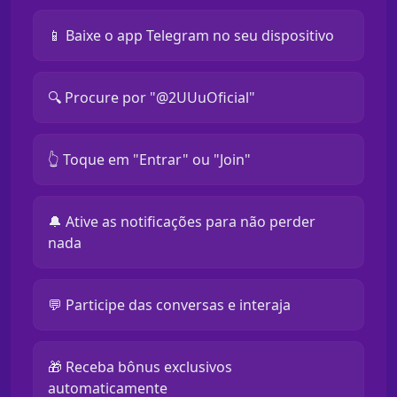
📱 Baixe o app Telegram no seu dispositivo
🔍 Procure por "@2UUuOficial"
👆 Toque em "Entrar" ou "Join"
🔔 Ative as notificações para não perder
nada
💬 Participe das conversas e interaja
🎁 Receba bônus exclusivos
automaticamente