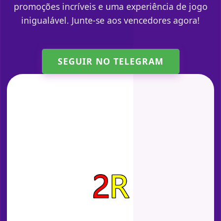
promoções incríveis e uma experiência de jogo
inigualável. Junte-se aos vencedores agora!
SEGUIR NO TELEGRAM