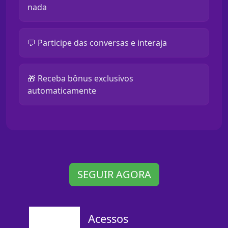
nada
💬 Participe das conversas e interaja
🎁 Receba bônus exclusivos
automaticamente
SEGUIR AGORA
Acessos