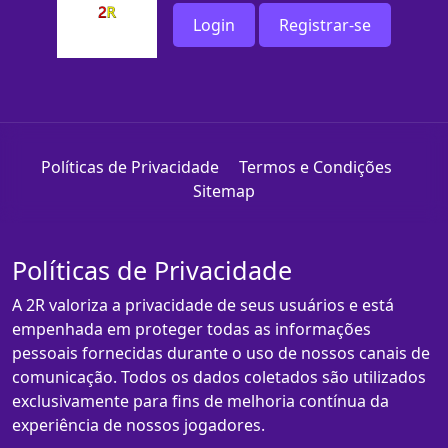
Login
Registrar-se
Políticas de Privacidade
Termos e Condições
Sitemap
Políticas de Privacidade
A 2R valoriza a privacidade de seus usuários e está
empenhada em proteger todas as informações
pessoais fornecidas durante o uso de nossos canais de
comunicação. Todos os dados coletados são utilizados
exclusivamente para fins de melhoria contínua da
experiência de nossos jogadores.