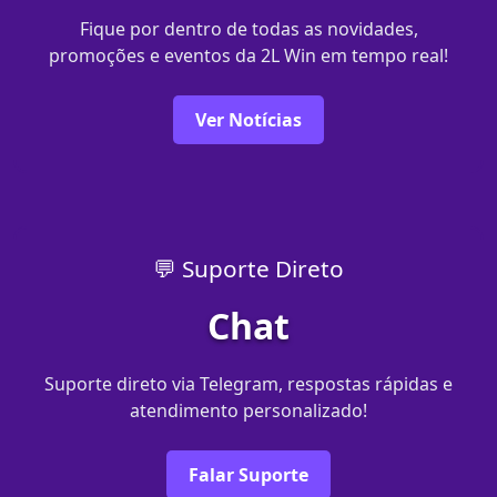
Fique por dentro de todas as novidades,
promoções e eventos da 2L Win em tempo real!
Ver Notícias
💬 Suporte Direto
Chat
Suporte direto via Telegram, respostas rápidas e
atendimento personalizado!
Falar Suporte