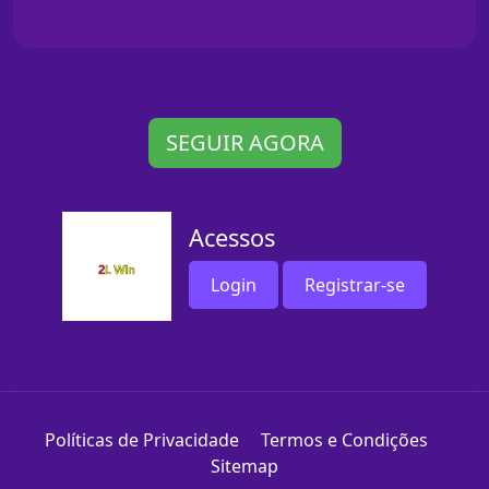
SEGUIR AGORA
Acessos
Login
Registrar-se
Políticas de Privacidade
Termos e Condições
Sitemap