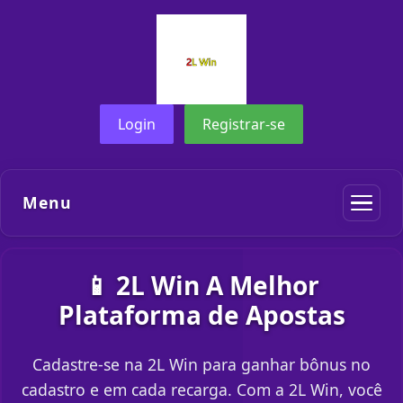
Login
Registrar-se
Menu
📱 2L Win A Melhor
Plataforma de Apostas
Cadastre-se na 2L Win para ganhar bônus no
cadastro e em cada recarga. Com a 2L Win, você