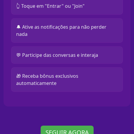
👆 Toque em "Entrar" ou "Join"
🔔 Ative as notificações para não perder
nada
💬 Participe das conversas e interaja
🎁 Receba bônus exclusivos
automaticamente
SEGUIR AGORA