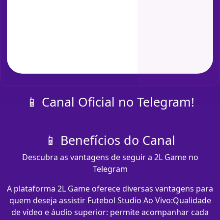
📱 Canal Oficial no Telegram!
📱 Benefícios do Canal
Descubra as vantagens de seguir a 2L Game no
Telegram
A plataforma 2L Game oferece diversas vantagens para
quem deseja assistir Futebol Studio Ao Vivo:Qualidade
de vídeo e áudio superior: permite acompanhar cada