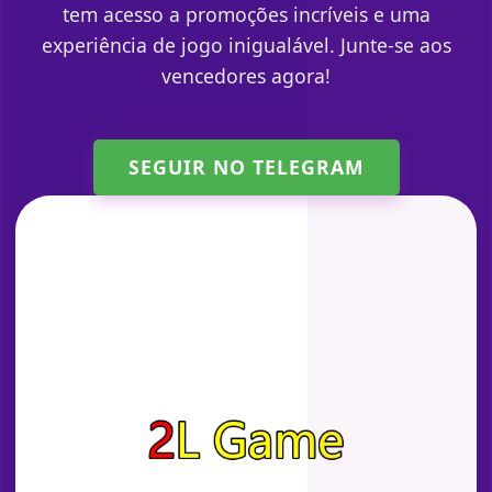
tem acesso a promoções incríveis e uma
experiência de jogo inigualável. Junte-se aos
vencedores agora!
SEGUIR NO TELEGRAM