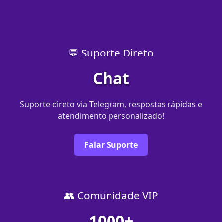
💬 Suporte Direto
Chat
Suporte direto via Telegram, respostas rápidas e
atendimento personalizado!
Falar Suporte
👥 Comunidade VIP
1000+