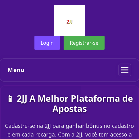
Login
Registrar-se
Menu
📱 2JJ A Melhor Plataforma de
Apostas
Cadastre-se na 2JJ para ganhar bônus no cadastro
e em cada recarga. Com a 2JJ, você tem acesso a