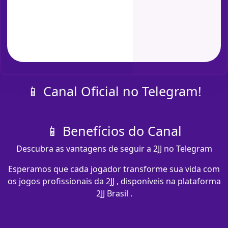
📱 Canal Oficial no Telegram!
📱 Benefícios do Canal
Descubra as vantagens de seguir a 2JJ no Telegram
Esperamos que cada jogador transforme sua vida com
os jogos profissionais da 2JJ , disponíveis na plataforma
2JJ Brasil .