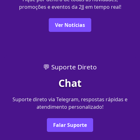
promoções e eventos da 2JJ em tempo real!
Ver Notícias
💬 Suporte Direto
Chat
Suporte direto via Telegram, respostas rápidas e
atendimento personalizado!
Falar Suporte