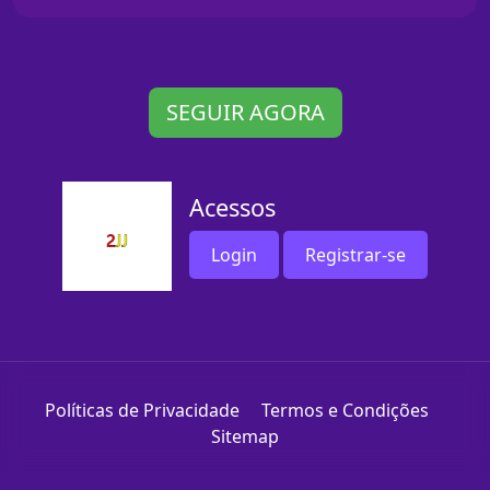
SEGUIR AGORA
Acessos
Login
Registrar-se
Políticas de Privacidade
Termos e Condições
Sitemap