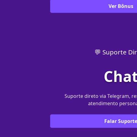
Ver Bônus
💬 Suporte Di
Cha
Suporte direto via Telegram, r
atendimento persona
Falar Suport