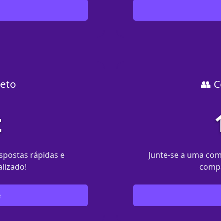
reto
👥 
t
espostas rápidas e
Junte-se a uma com
lizado!
compa
e