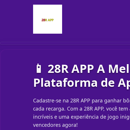
📱 28R APP A Me
Plataforma de A
Cadastre-se na 28R APP para ganhar bô
cada recarga. Com a 28R APP, você tem
incríveis e uma experiência de jogo inig
vencedores agora!