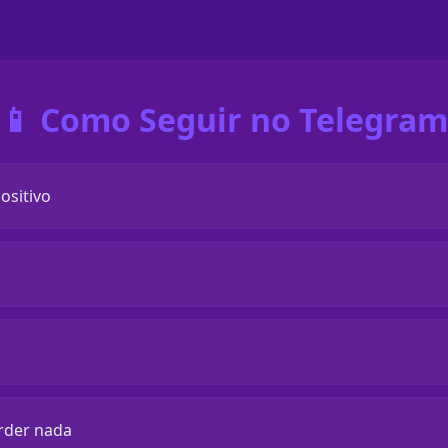
📱 Como Seguir no Telegram
ositivo
erder nada