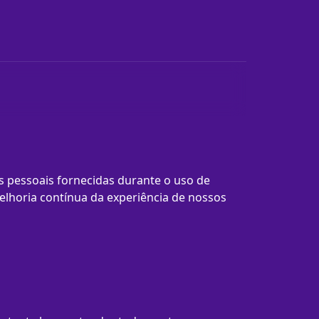
s pessoais fornecidas durante o uso de
elhoria contínua da experiência de nossos