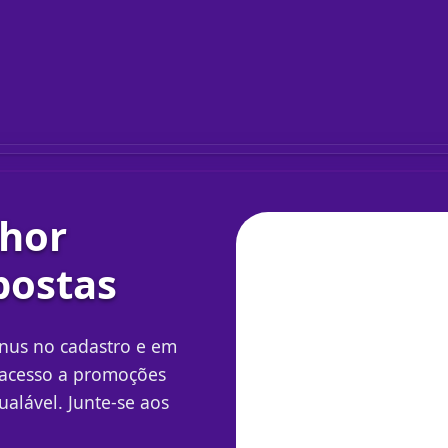
lhor
postas
nus no cadastro e em
 acesso a promoções
ualável. Junte-se aos