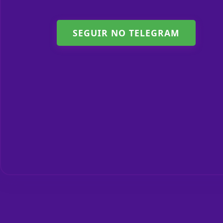
SEGUIR NO TELEGRAM