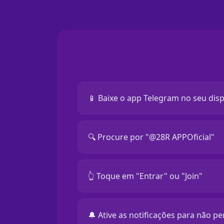
📱 Baixe o app Telegram no seu disp
🔍 Procure por "@28R APPOficial"
👆 Toque em "Entrar" ou "Join"
🔔 Ative as notificações para não p