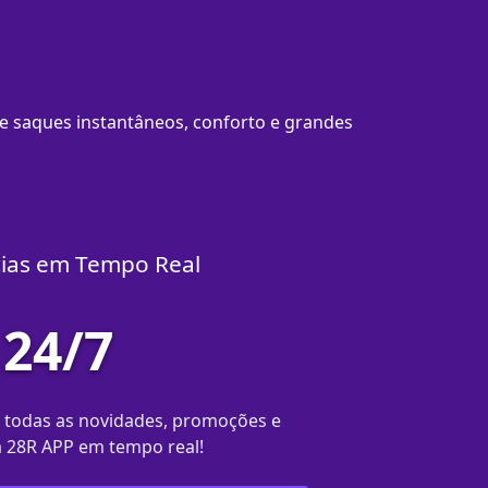
e saques instantâneos, conforto e grandes
cias em Tempo Real
24/7
e todas as novidades, promoções e
a 28R APP em tempo real!