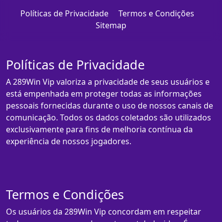
Políticas de Privacidade
Termos e Condições
Sitemap
Políticas de Privacidade
A 289Win Vip valoriza a privacidade de seus usuários e
está empenhada em proteger todas as informações
pessoais fornecidas durante o uso de nossos canais de
comunicação. Todos os dados coletados são utilizados
exclusivamente para fins de melhoria contínua da
experiência de nossos jogadores.
Termos e Condições
Os usuários da 289Win Vip concordam em respeitar