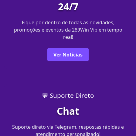
24/7
Fique por dentro de todas as novidades,
promoções e eventos da 289Win Vip em tempo
real!
Ver Notícias
💬 Suporte Direto
Chat
Suporte direto via Telegram, respostas rápidas e
atendimento personalizado!