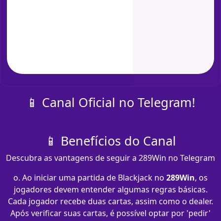
📱 Canal Oficial no Telegram!
📱 Benefícios do Canal
Descubra as vantagens de seguir a 289Win no Telegram
o. Ao iniciar uma partida de Blackjack no
289Win
, os
jogadores devem entender algumas regras básicas.
Cada jogador recebe duas cartas, assim como o dealer.
Após verificar suas cartas, é possível optar por 'pedir'