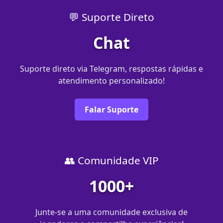
💬 Suporte Direto
Chat
Suporte direto via Telegram, respostas rápidas e
atendimento personalizado!
Falar Suporte
👥 Comunidade VIP
1000+
Junte-se a uma comunidade exclusiva de