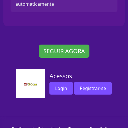
automaticamente
SEGUIR AGORA
Acessos
Login
Registrar-se