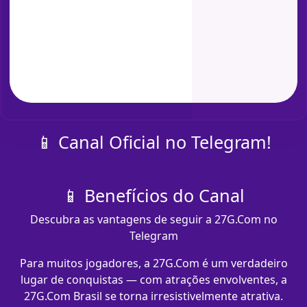
📱 Canal Oficial no Telegram!
📱 Benefícios do Canal
Descubra as vantagens de seguir a 27G.Com no
Telegram
Para muitos jogadores, a 27G.Com é um verdadeiro
lugar de conquistas — com atrações envolventes, a
27G.Com Brasil se torna irresistivelmente atrativa.