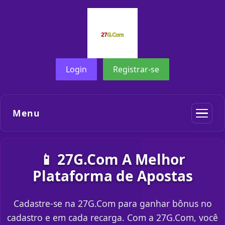
Login
Registrar-se
Menu
📱 27G.Com A Melhor
Plataforma de Apostas
Cadastre-se na 27G.Com para ganhar bônus no
cadastro e em cada recarga. Com a 27G.Com, você