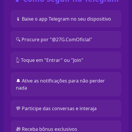
📱 Baixe o app Telegram no seu dispositivo
🔍 Procure por "@27G.ComOficial"
👆 Toque em "Entrar" ou "Join"
🔔 Ative as notificações para não perder
nada
💬 Participe das conversas e interaja
🎁 Receba bônus exclusivos