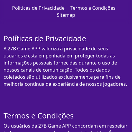
Políticas de Privacidade
Termos e Condições
Sitemap
Políticas de Privacidade
A 27B Game APP valoriza a privacidade de seus
usuários e está empenhada em proteger todas as
informações pessoais fornecidas durante o uso de
nossos canais de comunicação. Todos os dados
coletados são utilizados exclusivamente para fins de
melhoria contínua da experiência de nossos jogadores.
Termos e Condições
Os usuários da 27B Game APP concordam em respeitar