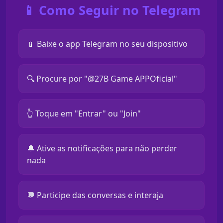
📱 Como Seguir no Telegram
📱 Baixe o app Telegram no seu dispositivo
🔍 Procure por "@27B Game APPOficial"
👆 Toque em "Entrar" ou "Join"
🔔 Ative as notificações para não perder
nada
💬 Participe das conversas e interaja