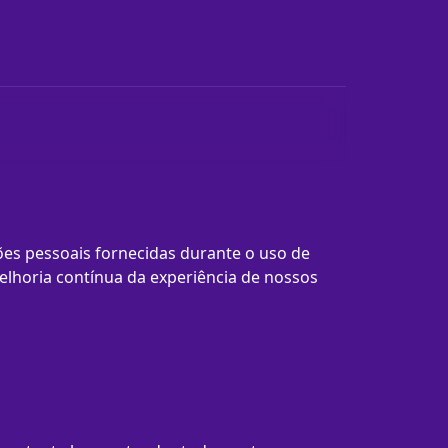
es pessoais fornecidas durante o uso de
elhoria contínua da experiência de nossos