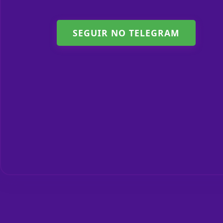
SEGUIR NO TELEGRAM