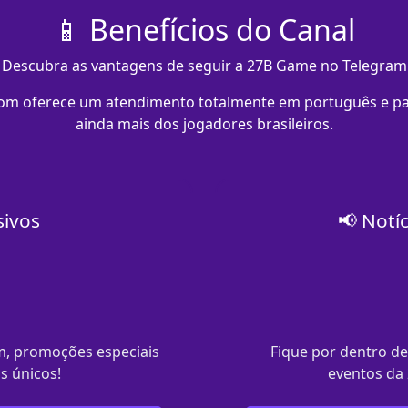
📱 Benefícios do Canal
Descubra as vantagens de seguir a 27B Game no Telegram
com​ oferece um atendimento totalmente em português e par
ainda mais dos jogadores brasileiros.
sivos
📢 Notí
m, promoções especiais
Fique por dentro d
s únicos!
eventos da