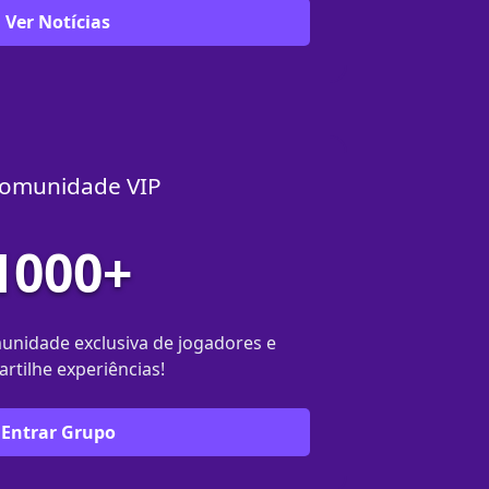
Ver Notícias
Comunidade VIP
1000+
unidade exclusiva de jogadores e
rtilhe experiências!
Entrar Grupo