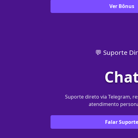
Ver Bônus
💬 Suporte Di
Cha
Suporte direto via Telegram, r
atendimento persona
Falar Suport