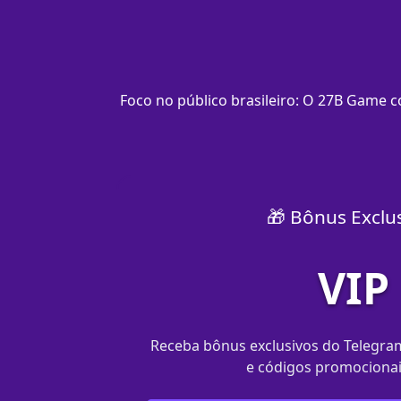
Foco no público brasileiro: O 27B Game 
🎁 Bônus Exclu
VIP
Receba bônus exclusivos do Telegra
e códigos promocionai