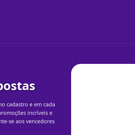
postas
no cadastro e em cada
promoções incríveis e
unte-se aos vencedores