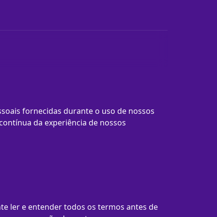
ssoais fornecidas durante o uso de nossos
 contínua da experiência de nossos
te ler e entender todos os termos antes de