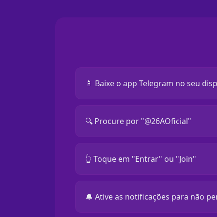
📱 Baixe o app Telegram no seu disp
🔍 Procure por "@26AOficial"
👆 Toque em "Entrar" ou "Join"
🔔 Ative as notificações para não p