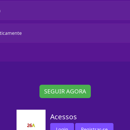
a
aticamente
SEGUIR AGORA
Acessos
Login
Registrar-se