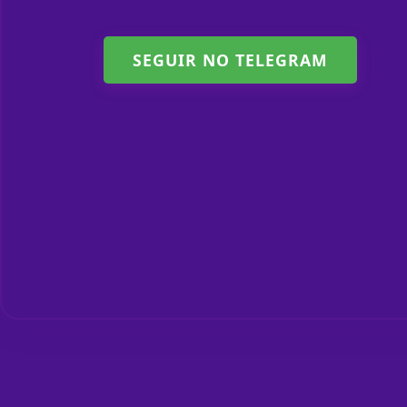
SEGUIR NO TELEGRAM