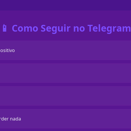
📱 Como Seguir no Telegram
ositivo
erder nada