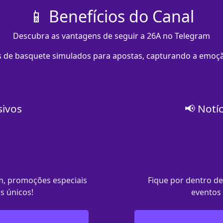
📱 Benefícios do Canal
Descubra as vantagens de seguir a 26A no Telegram
s de basquete simulados para apostas, capturando a emoçã
sivos
📢 Notí
m, promoções especiais
Fique por dentro d
s únicos!
eventos