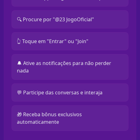
🔍 Procure por "@23 JogoOficial"
👆 Toque em "Entrar" ou "Join"
🔔 Ative as notificações para não perder
nada
💬 Participe das conversas e interaja
🎁 Receba bônus exclusivos
automaticamente