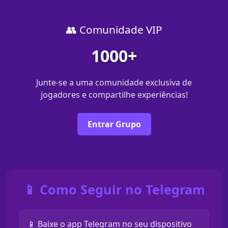
👥 Comunidade VIP
1000+
Junte-se a uma comunidade exclusiva de
jogadores e compartilhe experiências!
Entrar Grupo
📱 Como Seguir no Telegram
📱 Baixe o app Telegram no seu dispositivo