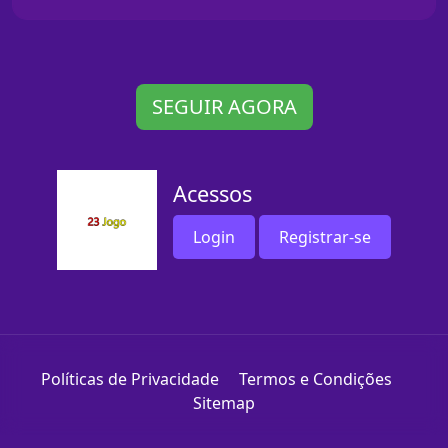
SEGUIR AGORA
Acessos
Login
Registrar-se
Políticas de Privacidade
Termos e Condições
Sitemap