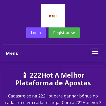
Login
Registrar-se
Menu
📱 222Hot A Melhor
Plataforma de Apostas
Cadastre-se na 222Hot para ganhar bônus no
cadastro e em cada recarga. Com a 222Hot, você