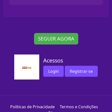
SEGUIR AGORA
Acessos
Login
Registrar-se
Políticas de Privacidade
Termos e Condições