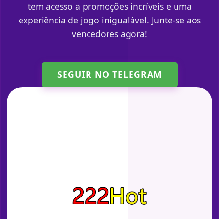
tem acesso a promoções incríveis e uma
experiência de jogo inigualável. Junte-se aos
vencedores agora!
SEGUIR NO TELEGRAM