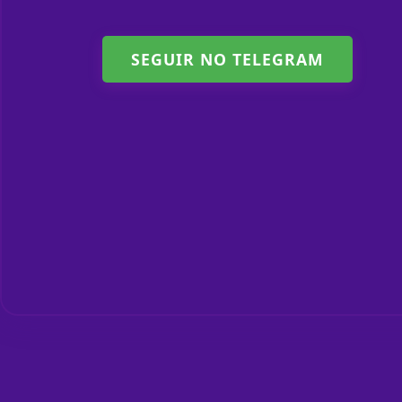
SEGUIR NO TELEGRAM