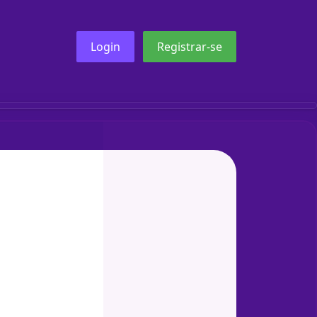
Login
Registrar-se