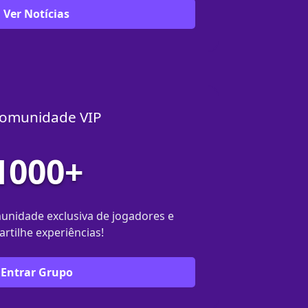
Ver Notícias
Comunidade VIP
1000+
unidade exclusiva de jogadores e
rtilhe experiências!
Entrar Grupo