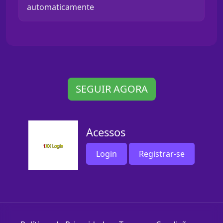
automaticamente
SEGUIR AGORA
Acessos
Login
Registrar-se