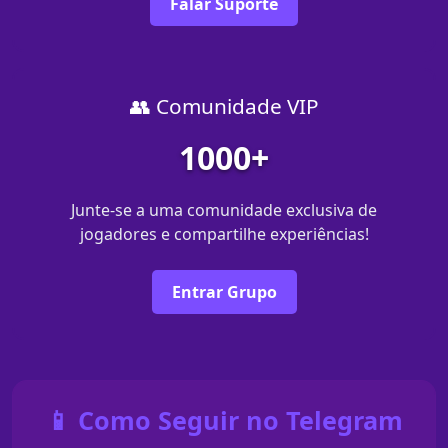
Falar Suporte
👥 Comunidade VIP
1000+
Junte-se a uma comunidade exclusiva de
jogadores e compartilhe experiências!
Entrar Grupo
📱 Como Seguir no Telegram