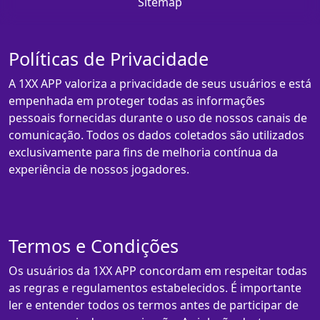
Sitemap
Políticas de Privacidade
A 1XX APP valoriza a privacidade de seus usuários e está
empenhada em proteger todas as informações
pessoais fornecidas durante o uso de nossos canais de
comunicação. Todos os dados coletados são utilizados
exclusivamente para fins de melhoria contínua da
experiência de nossos jogadores.
Termos e Condições
Os usuários da 1XX APP concordam em respeitar todas
as regras e regulamentos estabelecidos. É importante
ler e entender todos os termos antes de participar de