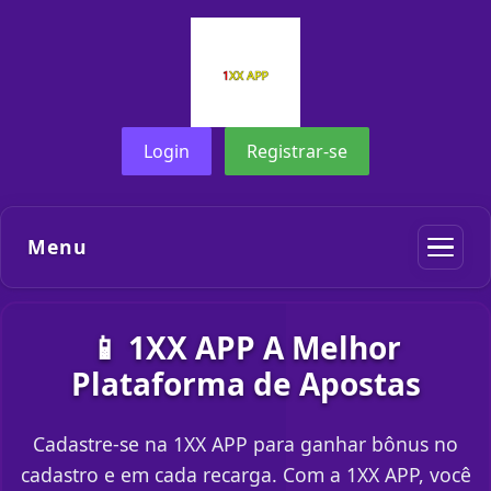
Login
Registrar-se
Menu
📱 1XX APP A Melhor
Plataforma de Apostas
Cadastre-se na 1XX APP para ganhar bônus no
cadastro e em cada recarga. Com a 1XX APP, você