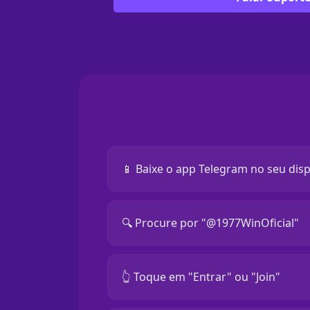
📱 Baixe o app Telegram no seu disp
🔍 Procure por "@1977WinOficial"
👆 Toque em "Entrar" ou "Join"