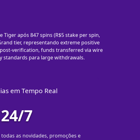
e Tiger após 847 spins (R$5 stake per spin,
Grand tier, representando extreme positive
ost-verification, funds transferred via wire
ry standards para large withdrawals.
cias em Tempo Real
24/7
e todas as novidades, promoções e