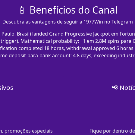
📱 Benefícios do Canal
Descubra as vantagens de seguir a 1977Win no Telegram
 Paulo, Brasil) landed Grand Progressive Jackpot em Fortun
 trigger). Mathematical probability: ~1 em 2.8M spins para 
fication completed 18 horas, withdrawal approved 6 horas p
time deposit-para-bank account: 4.8 days, exceeding indust
sivos
📢 Notí
m, promoções especiais
Fique por dentro d