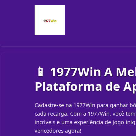
📱 1977Win A Me
Plataforma de A
Cadastre-se na 1977Win para ganhar bô
cada recarga. Com a 1977Win, você tem
incríveis e uma experiência de jogo inig
vencedores agora!