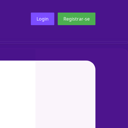
Login
Registrar-se