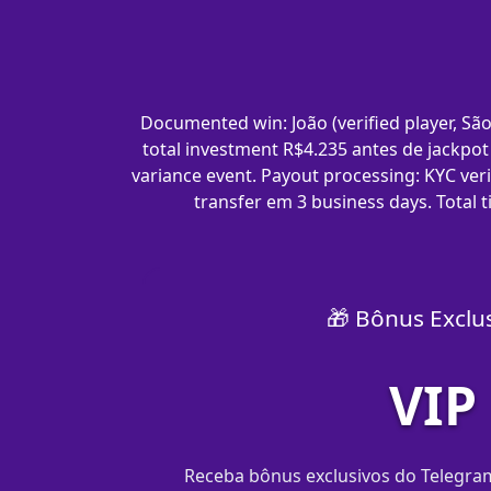
Documented win: João (verified player, São
total investment R$4.235 antes de jackpot
variance event. Payout processing: KYC veri
transfer em 3 business days. Total 
🎁 Bônus Exclu
VIP
Receba bônus exclusivos do Telegra