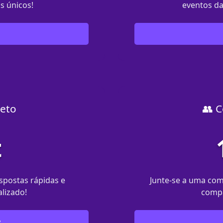
s únicos!
eventos da
reto
👥 
t
espostas rápidas e
Junte-se a uma com
lizado!
compa
e