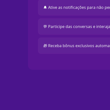
🔔 Ative as notificações para não p
💬 Participe das conversas e interaj
🎁 Receba bônus exclusivos autom