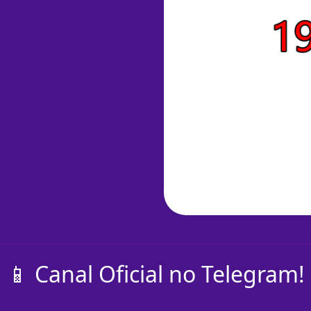
📱 Canal Oficial no Telegram!