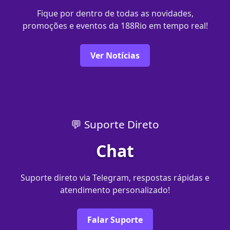
Fique por dentro de todas as novidades,
promoções e eventos da 188Rio em tempo real!
Ver Notícias
💬 Suporte Direto
Chat
Suporte direto via Telegram, respostas rápidas e
atendimento personalizado!
Falar Suporte