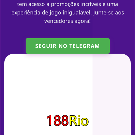
tem acesso a promoções incríveis e uma
experiência de jogo inigualável. Junte-se aos
vencedores agora!
SEGUIR NO TELEGRAM