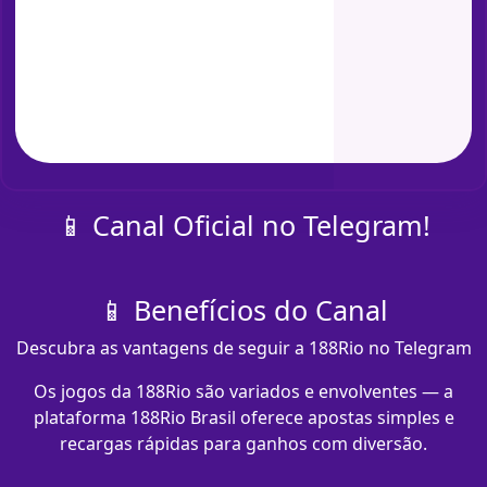
📱 Canal Oficial no Telegram!
📱 Benefícios do Canal
Descubra as vantagens de seguir a 188Rio no Telegram
Os jogos da 188Rio são variados e envolventes — a
plataforma 188Rio Brasil oferece apostas simples e
recargas rápidas para ganhos com diversão.