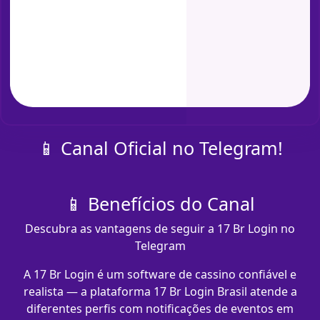
📱 Canal Oficial no Telegram!
📱 Benefícios do Canal
Descubra as vantagens de seguir a 17 Br Login no
Telegram
A 17 Br Login é um software de cassino confiável e
realista — a plataforma 17 Br Login Brasil atende a
diferentes perfis com notificações de eventos em