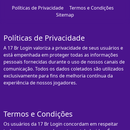
Políticas de Privacidade
Termos e Condições
Sitemap
Políticas de Privacidade
A 17 Br Login valoriza a privacidade de seus usuários e
está empenhada em proteger todas as informações
pessoais fornecidas durante o uso de nossos canais de
comunicação. Todos os dados coletados são utilizados
exclusivamente para fins de melhoria contínua da
experiência de nossos jogadores.
Termos e Condições
Os usuários da 17 Br Login concordam em respeitar