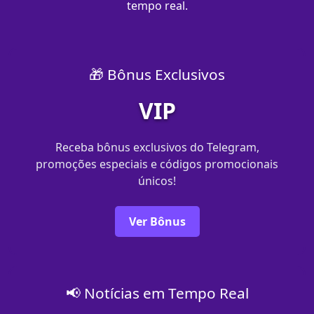
tempo real.
🎁 Bônus Exclusivos
VIP
Receba bônus exclusivos do Telegram,
promoções especiais e códigos promocionais
únicos!
Ver Bônus
📢 Notícias em Tempo Real