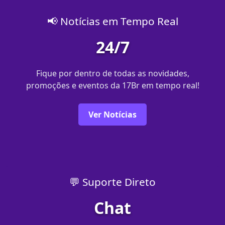
📢 Notícias em Tempo Real
24/7
Fique por dentro de todas as novidades,
promoções e eventos da 17Br em tempo real!
Ver Notícias
💬 Suporte Direto
Chat