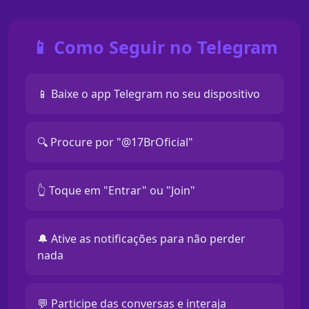
📱 Como Seguir no Telegram
📱 Baixe o app Telegram no seu dispositivo
🔍 Procure por "@17BrOficial"
👆 Toque em "Entrar" ou "Join"
🔔 Ative as notificações para não perder
nada
💬 Participe das conversas e interaja