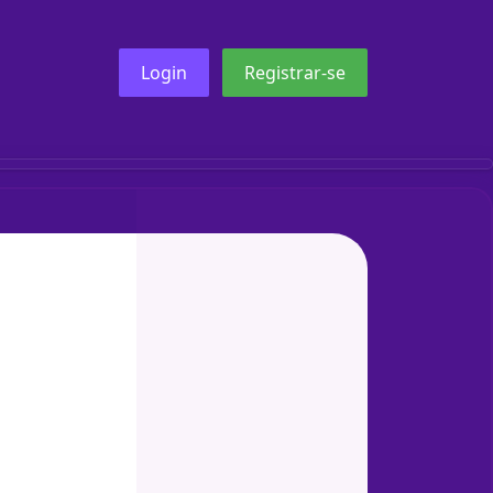
Login
Registrar-se