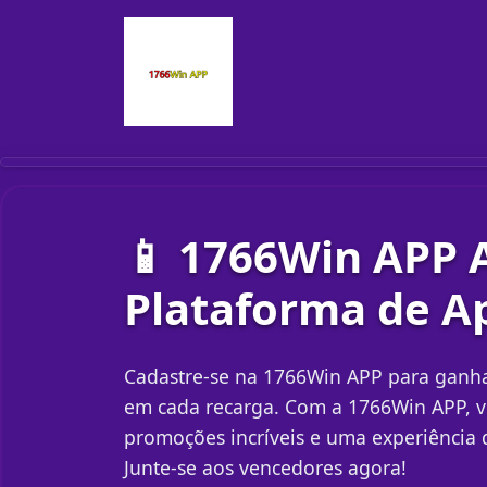
📱 1766Win APP 
Plataforma de A
Cadastre-se na 1766Win APP para ganha
em cada recarga. Com a 1766Win APP, v
promoções incríveis e uma experiência d
Junte-se aos vencedores agora!