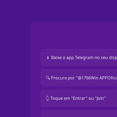
📱 Baixe o app Telegram no seu disp
🔍 Procure por "@1766Win APPOfici
👆 Toque em "Entrar" ou "Join"