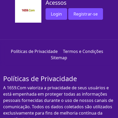
Acessos
Login
Registrar-se
Políticas de Privacidade
Termos e Condições
Sitemap
Políticas de Privacidade
A 1659.Com valoriza a privacidade de seus usuários e
está empenhada em proteger todas as informações
pessoais fornecidas durante o uso de nossos canais de
comunicação. Todos os dados coletados são utilizados
exclusivamente para fins de melhoria contínua da