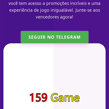
você tem acesso a promoções incríveis e uma
experiência de jogo inigualável. Junte-se aos
vencedores agora!
SEGUIR NO TELEGRAM