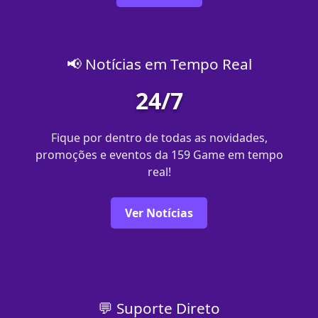
📢 Notícias em Tempo Real
24/7
Fique por dentro de todas as novidades,
promoções e eventos da 159 Game em tempo
real!
Ver Notícias
💬 Suporte Direto