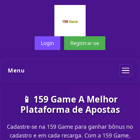
Login
Registrar-se
Menu
📱 159 Game A Melhor
Plataforma de Apostas
Cadastre-se na 159 Game para ganhar bônus no
cadastro e em cada recarga. Com a 159 Game,