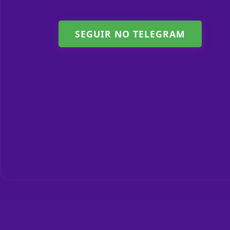
SEGUIR NO TELEGRAM