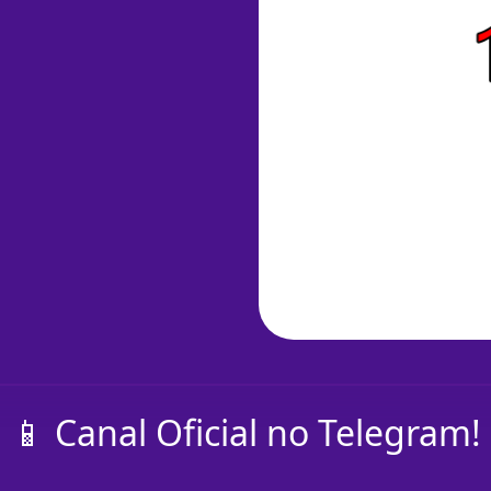
📱 Canal Oficial no Telegram!