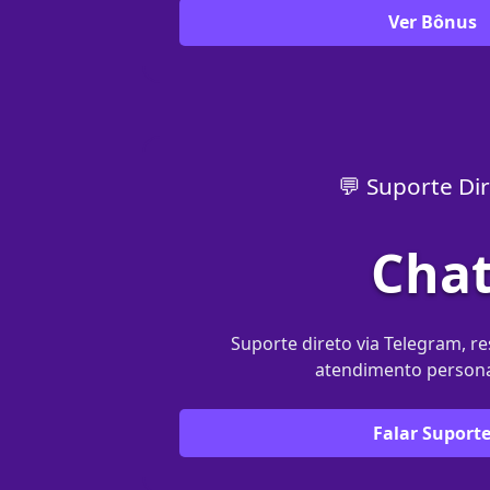
Ver Bônus
💬 Suporte Di
Cha
Suporte direto via Telegram, r
atendimento persona
Falar Suport