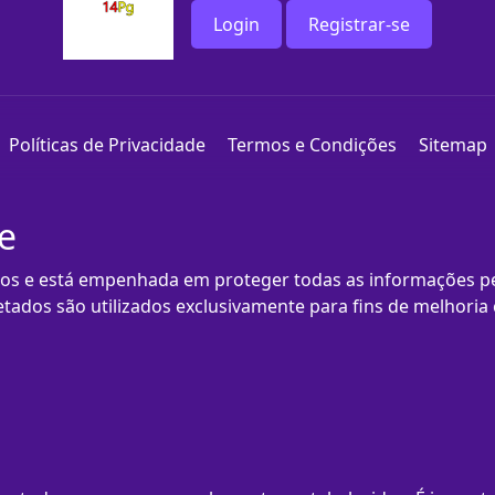
Login
Registrar-se
Políticas de Privacidade
Termos e Condições
Sitemap
de
rios e está empenhada em proteger todas as informações p
tados são utilizados exclusivamente para fins de melhoria