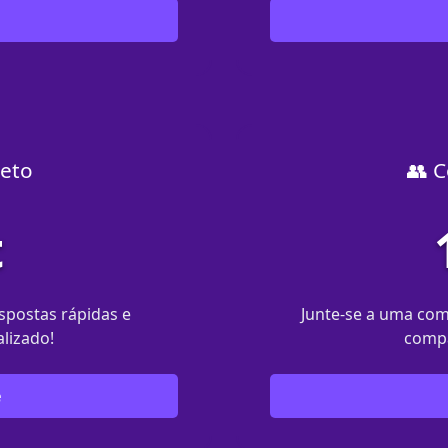
reto
👥 
t
espostas rápidas e
Junte-se a uma com
lizado!
compa
e