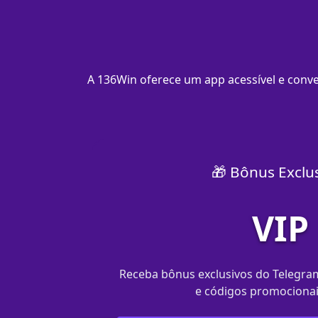
A 136Win oferece um app acessível e conven
🎁 Bônus Exclu
VIP
Receba bônus exclusivos do Telegra
e códigos promocionai