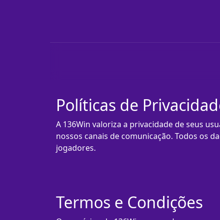
Políticas de Privacida
A 136Win valoriza a privacidade de seus us
nossos canais de comunicação. Todos os dad
jogadores.
Termos e Condições