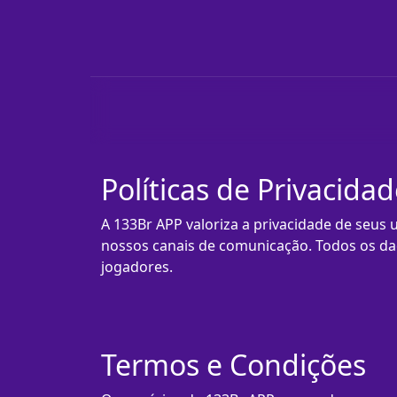
Políticas de Privacida
A 133Br APP valoriza a privacidade de seus
nossos canais de comunicação. Todos os dad
jogadores.
Termos e Condições