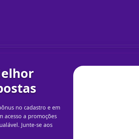
Melhor
postas
bônus no cadastro e em
em acesso a promoções
ualável. Junte-se aos