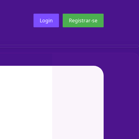
Login
Registrar-se