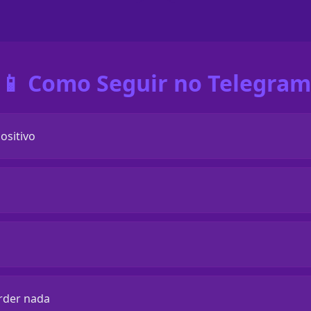
📱 Como Seguir no Telegram
ositivo
erder nada