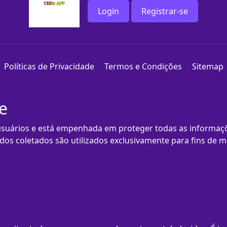
Login
Registrar-se
Políticas de Privacidade
Termos e Condições
Sitemap
de
 usuários e está empenhada em proteger todas as informaç
os coletados são utilizados exclusivamente para fins de m