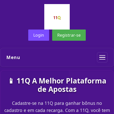
Login
Registrar-se
Menu
📱 11Q A Melhor Plataforma
de Apostas
Cadastre-se na 11Q para ganhar bônus no
cadastro e em cada recarga. Com a 11Q, você tem