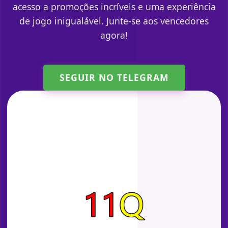
acesso a promoções incríveis e uma experiência
de jogo inigualável. Junte-se aos vencedores
agora!
SEGUIR NO TELEGRAM