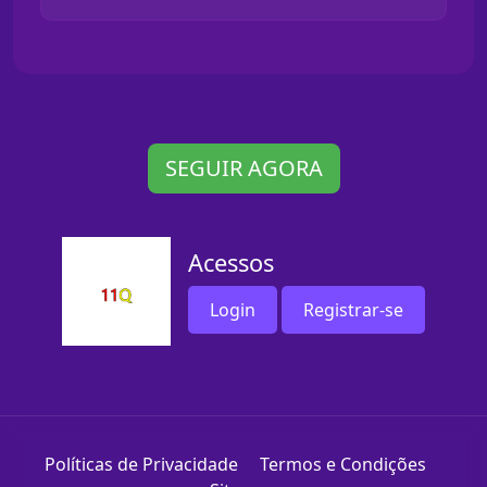
SEGUIR AGORA
Acessos
Login
Registrar-se
Políticas de Privacidade
Termos e Condições