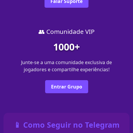
Falar Suporte
👥 Comunidade VIP
1000+
Junte-se a uma comunidade exclusiva de
jogadores e compartilhe experiências!
Entrar Grupo
📱 Como Seguir no Telegram