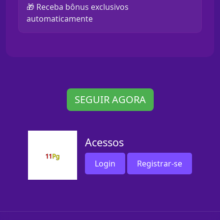
🎁 Receba bônus exclusivos
automaticamente
SEGUIR AGORA
Acessos
Login
Registrar-se