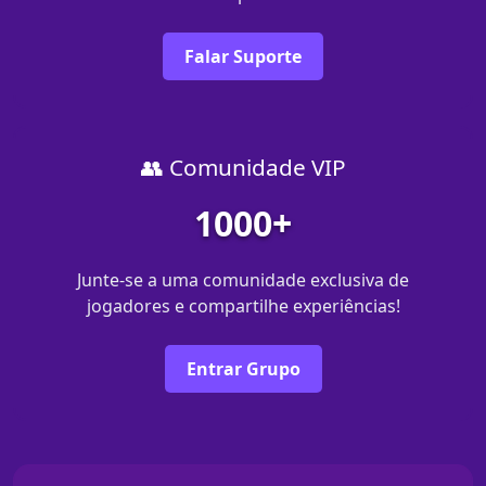
Falar Suporte
👥 Comunidade VIP
1000+
Junte-se a uma comunidade exclusiva de
jogadores e compartilhe experiências!
Entrar Grupo