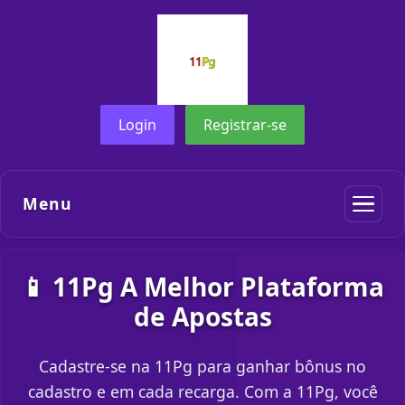
Login
Registrar-se
Menu
📱 11Pg A Melhor Plataforma
de Apostas
Cadastre-se na 11Pg para ganhar bônus no
cadastro e em cada recarga. Com a 11Pg, você